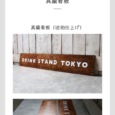
真鍮看板
真鍮看板（琥珀仕上げ）